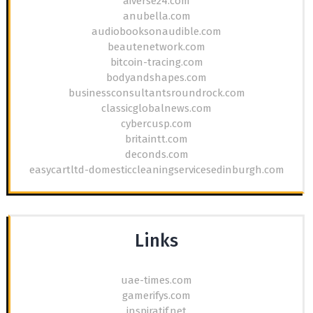
aiverse24.com
anubella.com
audiobooksonaudible.com
beautenetwork.com
bitcoin-tracing.com
bodyandshapes.com
businessconsultantsroundrock.com
classicglobalnews.com
cybercusp.com
britaintt.com
deconds.com
easycartltd-domesticcleaningservicesedinburgh.com
Links
uae-times.com
gamerifys.com
inspiratif.net