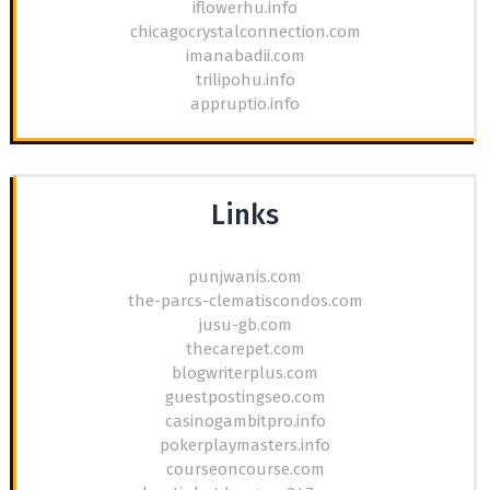
iflowerhu.info
chicagocrystalconnection.com
imanabadii.com
trilipohu.info
appruptio.info
Links
punjwanis.com
the-parcs-clematiscondos.com
jusu-gb.com
thecarepet.com
blogwriterplus.com
guestpostingseo.com
casinogambitpro.info
pokerplaymasters.info
courseoncourse.com