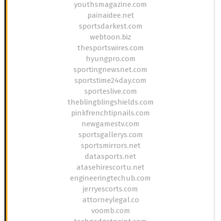
youthsmagazine.com
painaidee.net
sportsdarkest.com
webtoon.biz
thesportswires.com
hyungpro.com
sportingnewsnet.com
sportstime24day.com
sporteslive.com
theblingblingshields.com
pinkfrenchtipnails.com
newgamestv.com
sportsgallerys.com
sportsmirrors.net
datasports.net
atasehirescortu.net
engineeringtechub.com
jerryescorts.com
attorneylegal.co
voomb.com