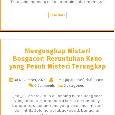
Free spin memungkinkan pemain untuk memutar
Read More
Mengungkap Misteri
Bosgacor: Reruntuhan Kuno
yang Penuh Misteri Terungkap
30 November, 2024
admin@paradisefurballs.com
0 Comments
2 categories
[ad_1] Terletak jauh di jantung hutan Bosgacor
yang lebat terdapat harta karun tersembunyi
berupa reruntuhan kuno yang diselimuti misteri
dan intrik. Selama berabad-abad, bangunan