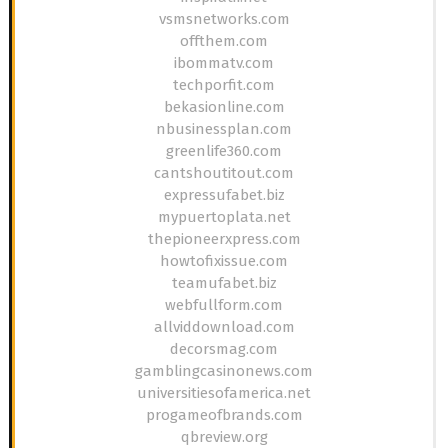
vsmsnetworks.com
offthem.com
ibommatv.com
techporfit.com
bekasionline.com
nbusinessplan.com
greenlife360.com
cantshoutitout.com
expressufabet.biz
mypuertoplata.net
thepioneerxpress.com
howtofixissue.com
teamufabet.biz
webfullform.com
allviddownload.com
decorsmag.com
gamblingcasinonews.com
universitiesofamerica.net
progameofbrands.com
qbreview.org