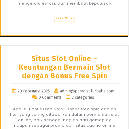
mengelola emosi, dan membuat keputusan
Read More
Situs Slot Online –
Keuntungan Bermain Slot
dengan Bonus Free Spin
28 February, 2025
admin@paradisefurballs.com
0 Comments
2 categories
Apa Itu Bonus Free Spin? Bonus free spin adalah
fitur yang sering ditawarkan dalam permainan slot
online, baik sebagai bagian dari gameplay
maupun sebagai promo dari situs casino online.