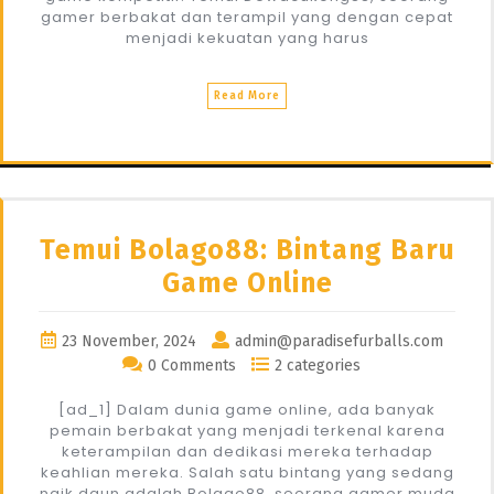
gamer berbakat dan terampil yang dengan cepat
menjadi kekuatan yang harus
Read More
Temui Bolago88: Bintang Baru
Game Online
23 November, 2024
admin@paradisefurballs.com
0 Comments
2 categories
[ad_1] Dalam dunia game online, ada banyak
pemain berbakat yang menjadi terkenal karena
keterampilan dan dedikasi mereka terhadap
keahlian mereka. Salah satu bintang yang sedang
naik daun adalah Bolago88, seorang gamer muda