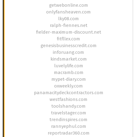
getwebonline.com
onlyfansheaven.com
lky08.com
ralph-fiennes.net
fielder-maximum-discount.net
fitfllex.com
genesisbusinesscredit.com
inforuang.com
kindsmarket.com
luvelylife.com
macramb.com
mypet-diary.com
oxweekly.com
panamacitydeckcontractors.com
westfashions.com
toolshandy.com
travelstager.com
trendinspires.com
rannyephul.com
reportradar360.com