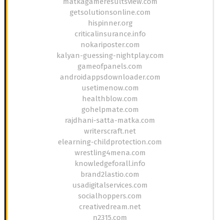
matkagameresultsview.com
getsolutionsonline.com
hispinner.org
criticalinsurance.info
nokariposter.com
kalyan-guessing-nightplay.com
gameofpanels.com
androidappsdownloader.com
usetimenow.com
healthblow.com
gohelpmate.com
rajdhani-satta-matka.com
writerscraft.net
elearning-childprotection.com
wrestling4mena.com
knowledgeforall.info
brand2lastio.com
usadigitalservices.com
socialhoppers.com
creativedream.net
n2315.com