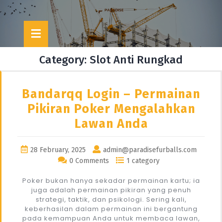
Skip
to
content
Open
Button
Category:
Slot Anti Rungkad
Bandarqq Login – Permainan
Pikiran Poker Mengalahkan
Lawan Anda
28 February, 2025
admin@paradisefurballs.com
0 Comments
1 category
Poker bukan hanya sekadar permainan kartu; ia
juga adalah permainan pikiran yang penuh
strategi, taktik, dan psikologi. Sering kali,
keberhasilan dalam permainan ini bergantung
pada kemampuan Anda untuk membaca lawan,