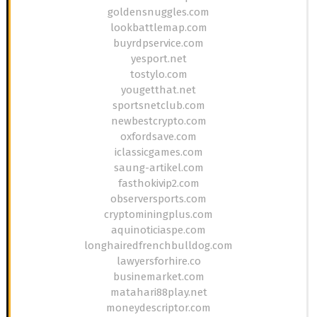
goldensnuggles.com
lookbattlemap.com
buyrdpservice.com
yesport.net
tostylo.com
yougetthat.net
sportsnetclub.com
newbestcrypto.com
oxfordsave.com
iclassicgames.com
saung-artikel.com
fasthokivip2.com
observersports.com
cryptominingplus.com
aquinoticiaspe.com
longhairedfrenchbulldog.com
lawyersforhire.co
businemarket.com
matahari88play.net
moneydescriptor.com