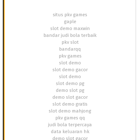
situs pkv games
gaple
slot demo maxwin
bandar judi bola terbaik
pkv slot
bandarqq
pkv games
slot demo
slot demo gacor
slot demo
slot demo pg
demo slot pg
demo slot gacor
slot demo gratis
slot demo mahjong
pkv games qq
judi bola terpercaya
data keluaran hk
demo slot gacor