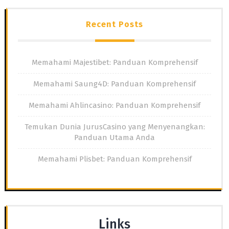
Recent Posts
Memahami Majestibet: Panduan Komprehensif
Memahami Saung4D: Panduan Komprehensif
Memahami Ahlincasino: Panduan Komprehensif
Temukan Dunia JurusCasino yang Menyenangkan:
Panduan Utama Anda
Memahami Plisbet: Panduan Komprehensif
Links